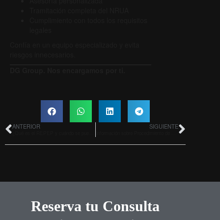
Asesoría personalizada
Tramitación completa del NRUA
Cumplimiento con todos los requisitos
legales
Confía en un equipo especializado y evita
riesgos innecesarios.
DG Group. Nos encargamos por ti.
ANTERIOR
SIGUIENTE
¿Qué es el REPEP y cuándo se puede salir de él?
Información sobre Procedimiento de Bajas Médicas para Trabajadores y Empresas
Reserva tu Consulta