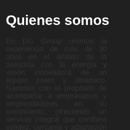
Quienes somos
En DG Group unimos la
experiencia de más de 30
años en el ámbito de la
asesoría con la energía y
visión innovadora de un
equipo joven y dinámico.
Nacimos con el propósito de
acompañar a empresarios y
emprendedores en su
crecimiento, ofreciendo un
servicio integral que combina
solidez, cercanía y adaptación