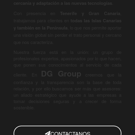
cercanía y adaptación a las nuevas tecnologías
.
Con presencia en
Tenerife y Gran Canaria
,
trabajamos para clientes en
todas las Islas Canarias
y también en la Península
, lo que nos permite aportar
una visión global sin perder el trato personal y cercano
que nos caracteriza.
Nuestra fuerza está en la unión: un grupo de
profesionales expertos, apasionados por lo que hacen,
que ponen sus conocimientos al servicio de cada
DG Group
cliente. En
creemos que la
confianza y la transparencia son la base de toda
relación, y por ello buscamos ser más que asesores:
un aliado estratégico que ayude a las empresas a
tomar decisiones seguras y a crecer de forma
sostenible.
CONTACTANOS