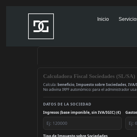
Inicio
Servicio
Calculadora Fiscal Sociedades (SL/SA)
Calcula:
beneficio
,
Impuesto sobre Sociedades
,
IVA/
No adivina IRPF autonómico: para el administrador us
DATOS DE LA SOCIEDAD
Ingresos (base imponible, sin IVA/IGIC) (€)
Gastos
Tipo de Impuesto sobre Sociedades