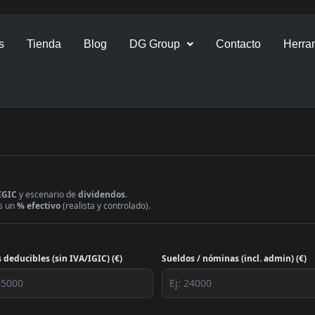
s
Tienda
Blog
DG Group
Contacto
Herram
IGIC
y escenario de
dividendos
.
as un
% efectivo
(realista y controlado).
 deducibles (sin IVA/IGIC) (€)
Sueldos / nóminas (incl. admin) (€)