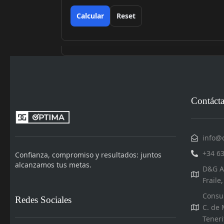
Calcular
Reset
Contáct
info@
+34 6
Confianza, compromiso y resultados: juntos
alcanzamos tus metas.
D&G As
Fraile
Consul
Redes Sociales
C. de 
Teneri