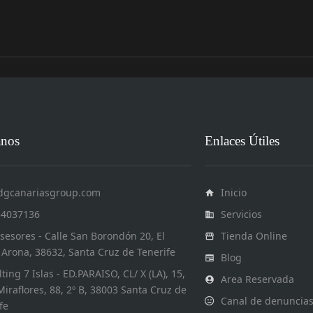
anos
Enlaces Útiles
dgcanariasgroup.com
Inicio
34037136
Servicios
esores - Calle San Borondón 20, El
Tienda Online
, Arona, 38632, Santa Cruz de Tenerife
Blog
ting 7 Islas - ED.PARAISO, CL/ X (LA), 15,
Area Reservada
Miraflores, 88, 2º B, 38003 Santa Cruz de
Canal de denuncia
fe